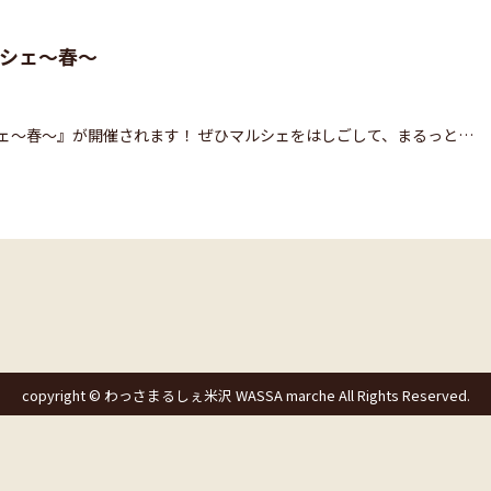
第20回
シェ～春～
第19回
シェ～春～』が開催されます！ ぜひマルシェをはしごして、まるっと…
第18回
お問い合わせ
感染症対策について
copyright © わっさまるしぇ米沢 WASSA marche All Rights Reserved.