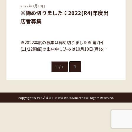
2022年3月10日
第19回
※締め切りました※2022(R4)年度出
店者募集
第18回
お知らせ
※2022年度の募集は締め切りました※ 第7回
お問い合わせ
(11/12開催)の出店申し込みは10月10日(月)を…
感染症対策について
1 / 1
1
copyright © わっさまるしぇ米沢 WASSA marche All Rights Reserved.